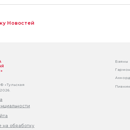
ску Новостей
А
Баяны
АЯ
Гармо
»
Аккор
 © «Тульская
Пиани
2026.
а
нциальности
айта
е на обработку