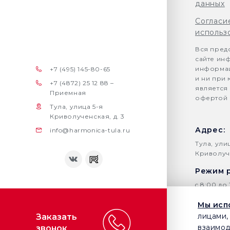
данных
Согласи
использ
Вся пред
сайте ин
информац
+7 (495) 145-80-65
и ни при 
+7 (4872) 25 12 88 –
является
Приемная
офертой (
Тула, улица 5-я
Криволученская, д. 3
Адрес:
info@harmonica-tula.ru
Тула, ули
Криволуче
Режим 
c 8:00 до 
Почта:
Мы исп
лицами,
Заказать
info@harm
взаимод
звонок