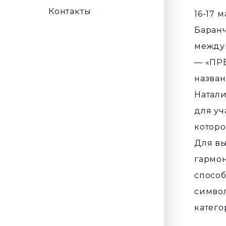
Контакты
16-17 
Баранч
между
— «ПРЕ
назван
Натали
для уч
которо
Для вы
гармон
способ
символ
катего