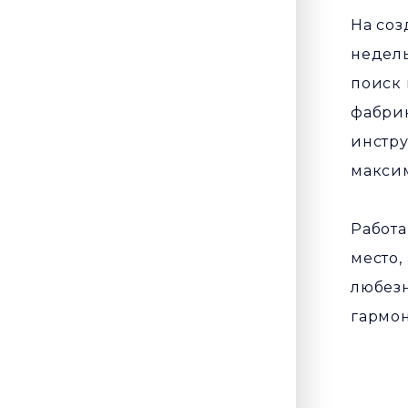
На соз
недель
поиск 
фабрик
инстру
максим
Работа
место,
любезн
гармон