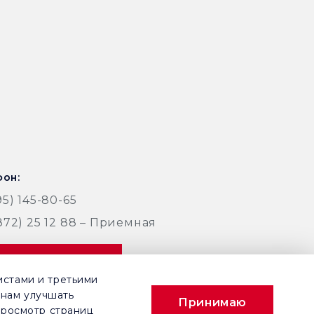
он:
95) 145-80-65
872) 25 12 88 – Приемная
аказать звонок
истами и третьими
 нам улучшать
Принимаю
просмотр страниц