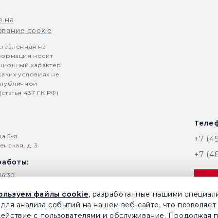
е на
ование cookie
ставленная на
формация носит
ионный характер
каких условиях не
 публичной
статья 437 ГК РФ)
Телеф
ца 5-я
+7 (4
нская, д. 3
+7 (4
работы:
16:30
З
ользуем файлы cookie
, разработанные нашими специал
 для анализа событий на нашем веб-сайте, что позволяет
onica-tula.ru
ействие с пользователями и обслуживание. Продолжая 