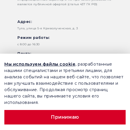
является публичной офертой (статья 437 ГК РФ)
Адрес:
Тула, улица 5-я Криволученская, д. 3
Режим работы:
c 8:00 до 16:30
Почта:
info@harmonica-tula.ru
Мы используем файлы cookie
, разработанные
Телефон:
нашими специалистами и третьими лицами, для
анализа событий на нашем веб-сайте, что позволяет
+7 (495) 145-80-65
нам улучшать взаимодействие с пользователями и
+7 (4872) 25 12 88 –
обслуживание. Продолжая просмотр страниц
Приемная
нашего сайта, вы принимаете условия его
использования.
Заказать звонок
Принимаю