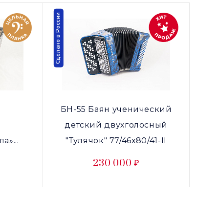
Сделано в России
БН-55 Баян ученический
детский двухголосный
а»...
"Тулячок" 77/46х80/41-II
230 000 ₽