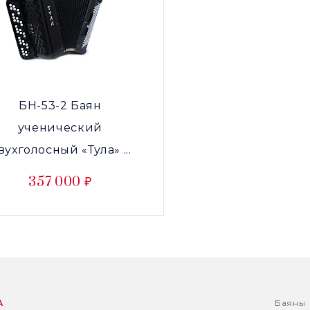
БН-53-2 Баян
ученический
вухголосный «Тула» ...
357 000 ₽
А
Баяны