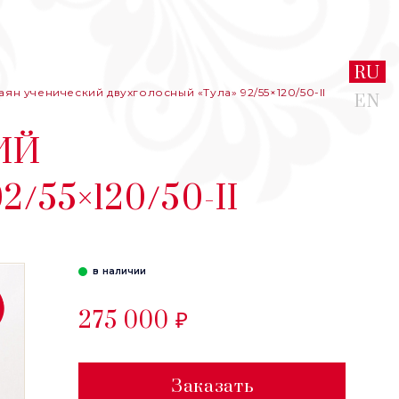
RU
аян ученический двухголосный «Тула» 92/55×120/50-II
EN
ИЙ
/55×120/50-II
в наличии
275 000 ₽
Заказать