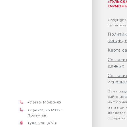
«ТУЛЬСК
ГАРМОНЬ
Copyright
гармонь» 
Политик
конфиде
Карта с
Согласи
данных
Согласи
использ
Вся пред
сайте ин
информац
+7 (495) 145-80-65
и ни при 
+7 (4872) 25 12 88 –
является
Приемная
офертой (
Тула, улица 5-я