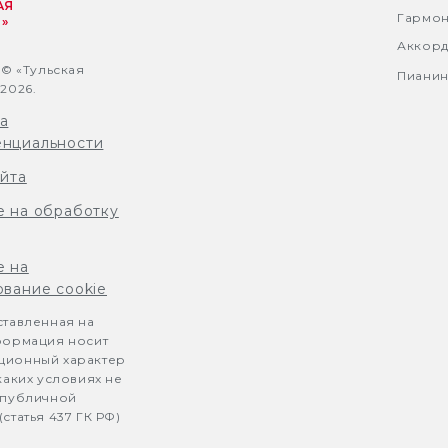
АЯ
Гармо
»
Аккор
 © «Тульская
Пиани
2026.
а
нциальности
айта
е на обработку
е на
ование cookie
ставленная на
формация носит
ионный характер
каких условиях не
 публичной
статья 437 ГК РФ)