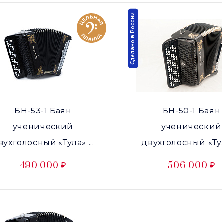
Сделано в России
БН-53-1 Баян
БН-50-1 Баян
ученический
ученический
вухголосный «Тула» ...
двухголосный «Тул
490 000 ₽
506 000 ₽