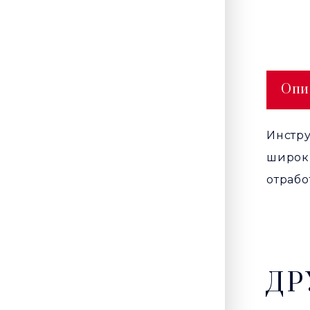
Опи
Инстру
широк
отрабо
ДР