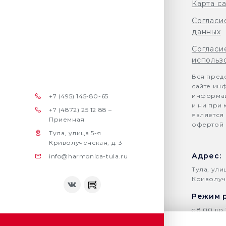
Карта с
Согласи
данных
Согласи
использ
Вся пред
сайте ин
информац
+7 (495) 145-80-65
и ни при 
+7 (4872) 25 12 88 –
является
Приемная
офертой (
Тула, улица 5-я
Криволученская, д. 3
Адрес:
info@harmonica-tula.ru
Тула, ули
Криволуче
Режим 
c 8:00 до 