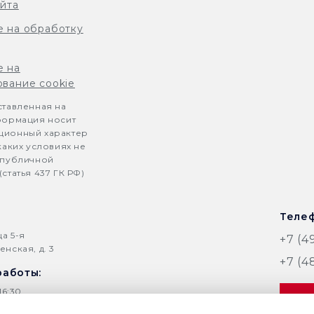
айта
е на обработку
е на
ование cookie
ставленная на
формация носит
ионный характер
каких условиях не
 публичной
статья 437 ГК РФ)
Телеф
ца 5-я
+7 (4
нская, д. 3
+7 (4
работы:
16:30
З