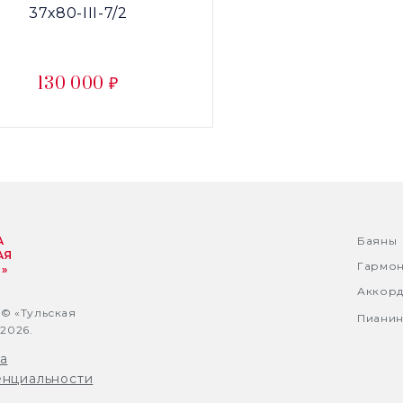
37х80-III-7/2
130 000 ₽
А
Баяны
АЯ
Гармо
»
Аккор
 © «Тульская
Пиани
2026.
а
нциальности