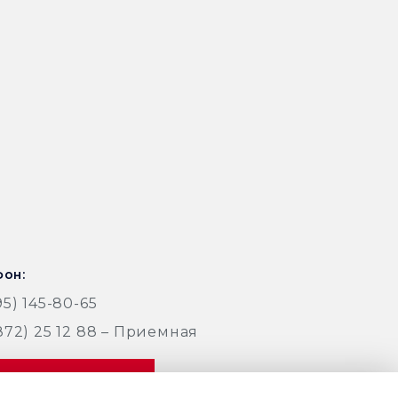
он:
95) 145-80-65
872) 25 12 88 – Приемная
аказать звонок