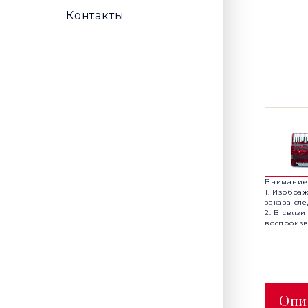
Контакты
Внимание
1. Изобра
заказа сл
2. В связ
воспроизв
Опи