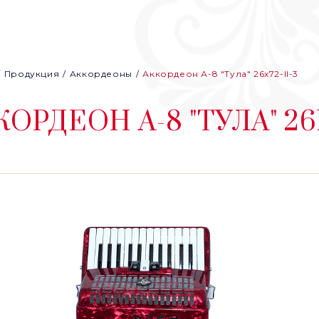
Продукция
Аккордеоны
Аккордеон А-8 "Тула" 26х72-II-3
КОРДЕОН А-8 "ТУЛА" 26Х