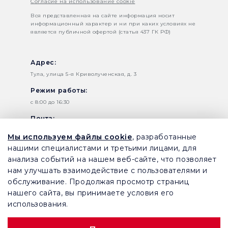
Согласие на использование cookie
Вся представленная на сайте информация носит
информационный характер и ни при каких условиях не
является публичной офертой (статья 437 ГК РФ)
Адрес:
Тула, улица 5-я Криволученская, д. 3
Режим работы:
c 8:00 до 16:30
Почта:
info@harmonica-tula.ru
Мы используем файлы cookie
, разработанные
Телефон:
нашими специалистами и третьими лицами, для
анализа событий на нашем веб-сайте, что позволяет
+7 (495) 145-80-65
нам улучшать взаимодействие с пользователями и
+7 (4872) 25 12 88 –
обслуживание. Продолжая просмотр страниц
Приемная
нашего сайта, вы принимаете условия его
использования.
Заказать звонок