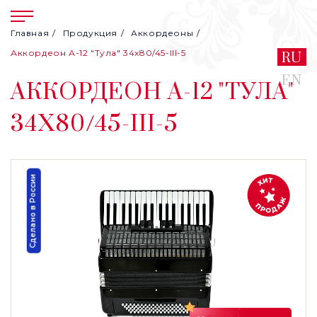
Главная
Продукция
Аккордеоны
Аккордеон А-12 "Тула" 34х80/45-III-5
RU
EN
АККОРДЕОН А-12 "ТУЛА"
34Х80/45-III-5
Сделано в России